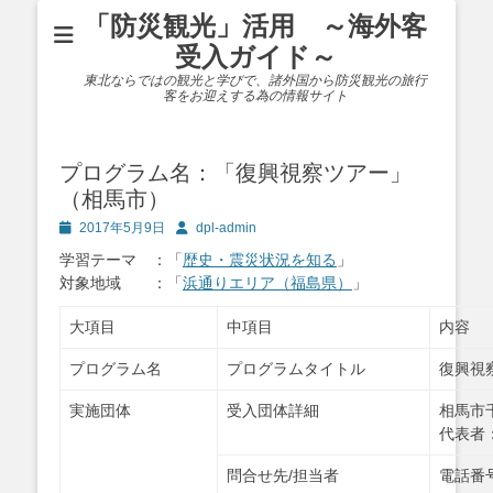
「防災観光」活用 ～海外客
受入ガイド～
東北ならではの観光と学びで、諸外国から防災観光の旅行
客をお迎えする為の情報サイト
プログラム名：「復興視察ツアー」
（相馬市）
投
投
2017年5月9日
dpl-admin
稿
稿
学習テーマ ：「
歴史・震災状況を知る
」
日
者
対象地域 ：「
浜通りエリア（福島県）
」
大項目
中項目
内容
プログラム名
プログラムタイトル
復興視
実施団体
受入団体詳細
相馬市
代表者
問合せ先/担当者
電話番号