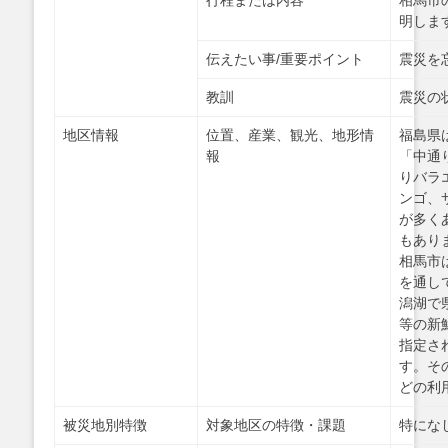
行程または内容
相馬市
明しま
伝えたい事/重要ポイント
震災を
教訓
震災の
地区情報
位置、産業、観光、地形情
福島県
報
「中通
りバラ
ンゴ、
が多く
もあり
相馬市
を通し
潟湖で
等の新
指定さ
す。そ
どの利
被災地別特徴
対象地区の特徴・課題
特にな