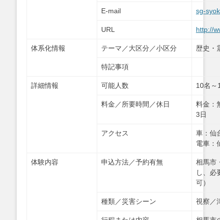
E-mail
sg-syok
URL
http://
体系化情報
テーマ／大区分／小区分
歴史・
特記事項
詳細情報
可能人数
10名～
料金／所要時間／休日
料金：
3日
アクセス
車：仙
電車：
体験内容
申込方法／予約有無
相馬市
し、必
可）
種類／災害シーン
視察／