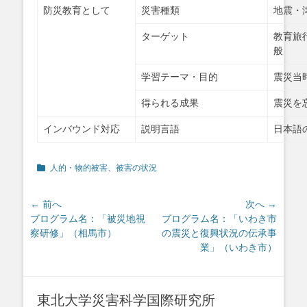
防災教育として
災害種類
地震・
ターゲット
教育旅
般
学習テーマ・目的
震災当
得られる成果
震災を
インバウンド対応
説明言語
日本語
カ
人的・物的被害
、
被害の状況
テ
ゴ
投
← 前へ
次へ →
リ
ー
前
次
プログラム名：「被災地視
プログラム名：「いわき市
稿
の
の
察研修」（相馬市）
の震災と復興状況の伝承事
ナ
投
投
業」（いわき市）
ビ
稿:
稿:
ゲ
ー
東北大学災害科学国際研究所
シ