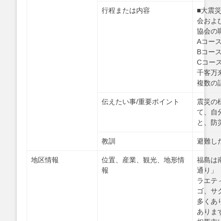
行程または内容
■大震
会およ
協会の
Aコー
Bコー
Cコー
千客万
複数の
伝えたい事/重要ポイント
震災の
て、自
と、防
教訓
避難し
地区情報
位置、産業、観光、地形情
福島は
報
通り」
ラエテ
ゴ、サ
多くあ
ありま