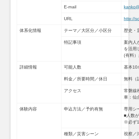
E-mail
kanko@
URL
http://
体系化情報
テーマ／大区分／小区分
歴史・
特記事項
案内人
を活用
(有料
詳細情報
可能人数
基本1
料金／所要時間／休日
無料（語
アクセス
常磐線
車：仙
体験内容
申込方法／予約有無
専用シ
■人数
※必ず
種類／災害シーン
視察／