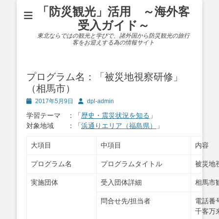
「防災観光」活用 ～海外客
受入ガイド～
東北ならではの観光と学びで、諸外国から防災観光の旅行
客をお迎えする為の情報サイト
プログラム名：「被災地視察研修」
（相馬市）
投
投
2017年5月9日
dpl-admin
稿
稿
学習テーマ ：「
歴史・震災状況を知る
」
日
者
対象地域 ：「
浜通りエリア（福島県）
」
大項目
中項目
内容
プログラム名
プログラムタイトル
被災地
実施団体
受入団体詳細
相馬市
問合せ先/担当者
電話番号
千客万来