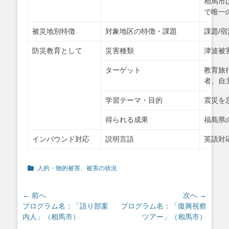
相馬市
で唯一
被災地別特徴
対象地区の特徴・課題
課題/
防災教育として
災害種類
津波被
ターゲット
教育旅
者、自
学習テーマ・目的
震災を
得られる成果
福島県
インバウンド対応
説明言語
英語対
カ
人的・物的被害
、
被害の状況
テ
ゴ
投
← 前へ
次へ →
リ
ー
前
次
プログラム名：「語り部案
プログラム名：「復興視察
稿
の
の
内人」（相馬市）
ツアー」（相馬市）
ナ
投
投