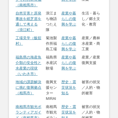
（南相馬市）
自然災害と原発
浪江ま
産業や暮
生活・暮ら
事故を紙芝居を
ち物語
らしの復
し／郷土文
通して考える
つたえ
興を学ぶ
化・教育
（浪江町）
隊
工場見学（飯舘
菊池製
産業や暮
産業／農林
村）
作所福
らしの復
水産業・商
島工場
興を学ぶ
工業
福島県の海産魚
福島県
産業や暮
産業／産業
介類の安全性と
水産試
らしの復
復興支援
水産業の現状
験場
興を学ぶ
（いわき市）
地域の課題解決
復興支
歴史・震
被害の状況
に挑む復興拠点
援セン
災状況を
／人的・物
（相馬市）
ター
知る
的被害
MIRAI
南相馬市観光ボ
南相馬
歴史・震
被害の状況
ランティアガイ
市観光
災状況を
／人的・物
ド（南相馬市）
ボラン
知る
的被害