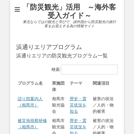
「防災観光」活用 ～海外客
受入ガイド～
東北ならではの観光と学びで、諸外国から防災観光の旅行
客をお迎えする為の情報サイト
浜通りエリアプログラム
浜通りエリアの防災観光プログラム一覧
検索:
プログラム名
実施団
テーマ
関連項目
体
語り部案内人
相馬市
歴史・震
被害の状況
（相馬市）
観光協
災状況を
／人的・物
会
知る
的被害
被災地視察研修
相馬市
歴史・震
被害の状況
（相馬市）
観光協
災状況を
／人的・物
会
知る
的被害