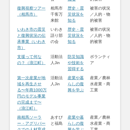
復興視察ツアー
相馬市
歴史・震
被害の状況
（相馬市）
千客万
災状況を
／人的・物
来館
知る
的被害
いわき市の震災
いわき
歴史・震
被害の状況
と復興状況の伝
語り部
災状況を
／人的・物
承事業（いわき
の会
知る
的被害
市）
支援って何な
活動法
防災知識
ボランティ
の？（浪江町）
人Jin
や技術を
ア
習得する
第一次産業が地
活動法
産業や暮
産業／農林
域を再生させ
人Jin
らしの復
水産業・商
る〜年商1000万
興を学ぶ
工業
円のモデル事業
の完成まで〜
（浪江町）
南相馬ソーラ
あすび
産業や暮
産業／農林
ー・アグリパー
と福島
らしの復
水産業・商
クでの人材育成
興を学ぶ
工業