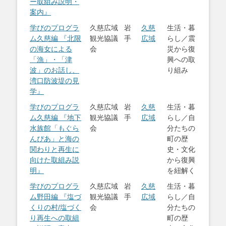
ー取組み説明・
案内』
学びのプログラ
久慈広域
岩
久慈
生活・暮
ム久慈編 『北限
観光協議
手
広域
らし／震
の海女による
会
災から復
「漁」・「津
興への取
波」のお話し、
り組み
湾口防波堤の見
学』
学びのプログラ
久慈広域
岩
久慈
生活・暮
ム久慈編 『地下
観光協議
手
広域
らし／自
水族館「もぐら
会
分たちの
んぴあ」と海の
町の歴
関わりと再生に
史・文化
向けた取組み説
から復興
明』
を紐解く
学びのプログラ
久慈広域
岩
久慈
生活・暮
ム野田編 『塩づ
観光協議
手
広域
らし／自
くりの村/塩づく
会
分たちの
り再生への取組
町の歴