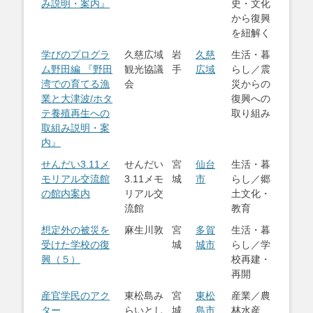
み説明・案内』
史・文化
から復興
を紐解く
学びのプログラ
久慈広域
岩
久慈
生活・暮
ム野田編 『野田
観光協議
手
広域
らし／震
湾での育てる漁
会
災からの
業と大津波/ホタ
復興への
テ養殖再生への
取り組み
取組み説明・案
内』
せんだい3.11メ
せんだい
宮
仙台
生活・暮
モリアル交流館
3.11メモ
城
市
らし／郷
の館内案内
リアル交
土文化・
流館
教育
想定外の被災を
麻生川敦
宮
多賀
生活・暮
受けた学校の復
城
城市
らし／学
興（５）
校再建・
再開
産官学民のアク
東松島み
宮
東松
産業／農
ター
らいとし
城
島市
林水産