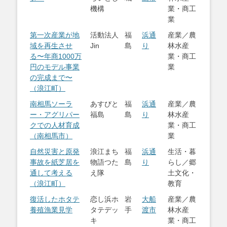
機構
業・商工
業
第一次産業が地
活動法人
福
浜通
産業／農
域を再生させ
Jin
島
り
林水産
る〜年商1000万
業・商工
円のモデル事業
業
の完成まで〜
（浪江町）
南相馬ソーラ
あすびと
福
浜通
産業／農
ー・アグリパー
福島
島
り
林水産
クでの人材育成
業・商工
（南相馬市）
業
自然災害と原発
浪江まち
福
浜通
生活・暮
事故を紙芝居を
物語つた
島
り
らし／郷
通して考える
え隊
土文化・
（浪江町）
教育
復活したホタテ
恋し浜ホ
岩
大船
産業／農
養殖漁業見学
タテデッ
手
渡市
林水産
キ
業・商工