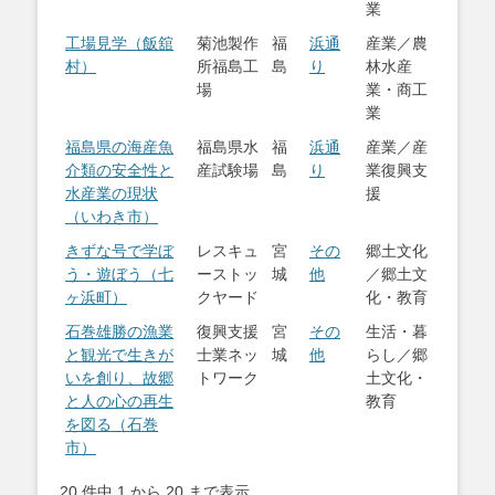
業
工場見学（飯舘
菊池製作
福
浜通
産業／農
村）
所福島工
島
り
林水産
場
業・商工
業
福島県の海産魚
福島県水
福
浜通
産業／産
介類の安全性と
産試験場
島
り
業復興支
水産業の現状
援
（いわき市）
きずな号で学ぼ
レスキュ
宮
その
郷土文化
う・遊ぼう（七
ーストッ
城
他
／郷土文
ヶ浜町）
クヤード
化・教育
石巻雄勝の漁業
復興支援
宮
その
生活・暮
と観光で生きが
士業ネッ
城
他
らし／郷
いを創り、故郷
トワーク
土文化・
と人の心の再生
教育
を図る（石巻
市）
20 件中 1 から 20 まで表示