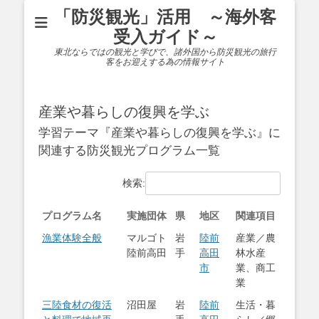
「防災観光」活用 ～海外客
受入ガイド～
東北ならではの観光と学びで、諸外国から防災観光の旅行
客をお迎えする為の情報サイト
産業や暮らしの復興を学ぶ
学習テーマ『産業や暮らしの復興を学ぶ』に
関連する防災観光プログラム一覧
検索:
プログラム名
実施団体
県
地区
関連項目
漁業体験全般
マルゴト
岩
陸前
産業／農
陸前高田
手
高田
林水産
市
業、商工
業
三陸食材の復活
沼田屋
岩
陸前
生活・暮