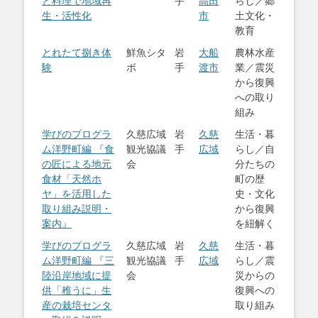
と料理で地域再
手
高田
らし／郷
生・活性化
市
土文化・
教育
とれたて捌き体
鮮魚シタ
岩
大船
農林水産
験
ボ
手
渡市
業／震災
から復興
への取り
組み
学びのプログラ
久慈広域
岩
久慈
生活・暮
ム洋野町編 『食
観光協議
手
広域
らし／自
の匠による地元
会
分たちの
食材「天然ホ
町の歴
ヤ」を活用した
史・文化
取り組み説明・
から復興
案内』
を紐解く
学びのプログラ
久慈広域
岩
久慈
生活・暮
ム洋野町編 『三
観光協議
手
広域
らし／震
陸沿岸地域に提
会
災からの
供「稚うに」生
復興への
産の栽培センタ
取り組み