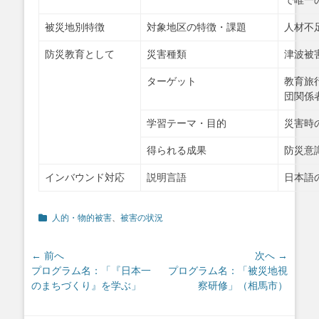
で唯一
被災地別特徴
対象地区の特徴・課題
人材不
防災教育として
災害種類
津波被
ターゲット
教育旅
団関係
学習テーマ・目的
災害時
得られる成果
防災意
インバウンド対応
説明言語
日本語
カ
人的・物的被害
、
被害の状況
テ
ゴ
投
← 前へ
次へ →
リ
ー
前
次
プログラム名：「『日本一
プログラム名：「被災地視
稿
の
の
のまちづくり』を学ぶ」
察研修」（相馬市）
ナ
投
投
ビ
稿:
稿: