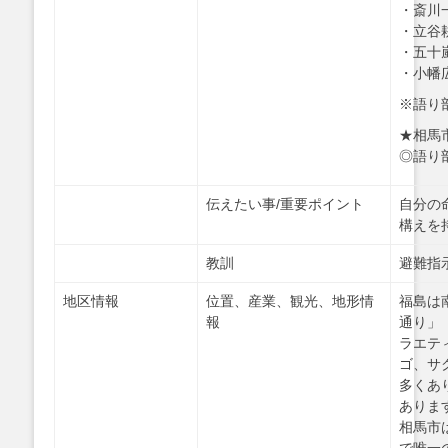
・斎川
・立谷
・五十
・小幡
※語り
★相馬
◎語り
伝えたい事/重要ポイント
自分の
構えを
教訓
避難指
地区情報
位置、産業、観光、地形情
福島は
報
通り」
ラエテ
ゴ、サ
多くあ
ありま
相馬市