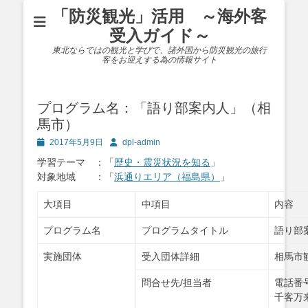
「防災観光」活用 ～海外客
受入ガイド～
東北ならではの観光と学びで、諸外国から防災観光の旅行
客をお迎えする為の情報サイト
プログラム名：「語り部案内人」（相
馬市）
投
投
2017年5月9日
dpl-admin
稿
稿
学習テーマ ：「
歴史・震災状況を知る
」
日
者
対象地域 ：「
浜通りエリア（福島県）
」
大項目
中項目
内容
プログラム名
プログラムタイトル
語り部
実施団体
受入団体詳細
相馬市
問合せ先/担当者
電話番号
千客万来