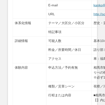
E-mail
kanko@
URL
http://
体系化情報
テーマ／大区分／小区分
歴史・
特記事項
詳細情報
可能人数
基本1
料金／所要時間／休日
語り部１人
アクセス
車：福
体験内容
申込方法／予約有無
相馬市
りべの
※必ず
種類／災害シーン
視察／
行程または内容
■相馬
【】内